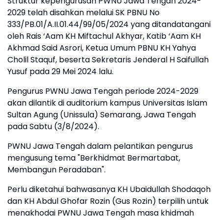
Struktur kepengurusan PWNU Jawa Tengah 2024-
2029 telah disahkan melalui SK PBNU No
333/PB.01/A.II.01.44/99/05/2024 yang ditandatangani
oleh Rais ‘Aam KH Miftachul Akhyar, Katib ‘Aam KH
Akhmad Said Asrori, Ketua Umum PBNU KH Yahya
Cholil Staquf, beserta Sekretaris Jenderal H Saifullah
Yusuf pada 29 Mei 2024 lalu.
Pengurus PWNU Jawa Tengah periode 2024-2029
akan dilantik di auditorium kampus Universitas Islam
Sultan Agung (Unissula) Semarang, Jawa Tengah
pada Sabtu (3/8/2024).
PWNU Jawa Tengah dalam pelantikan pengurus
mengusung tema "Berkhidmat Bermartabat,
Membangun Peradaban".
Perlu diketahui bahwasanya KH Ubaidullah Shodaqoh
dan KH Abdul Ghofar Rozin (Gus Rozin) terpilih untuk
menakhodai PWNU Jawa Tengah masa khidmah