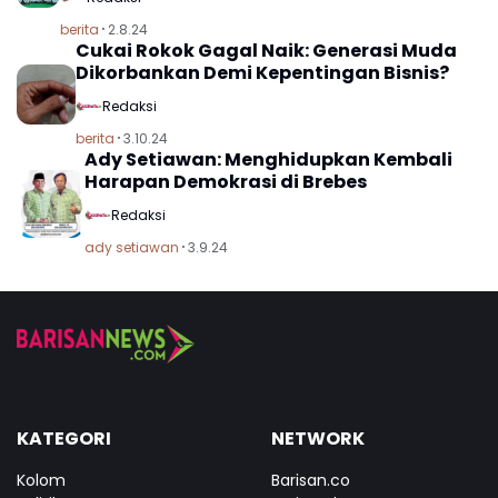
berita
2.8.24
Cukai Rokok Gagal Naik: Generasi Muda
Dikorbankan Demi Kepentingan Bisnis?
Redaksi
berita
3.10.24
Ady Setiawan: Menghidupkan Kembali
Harapan Demokrasi di Brebes
Redaksi
ady setiawan
3.9.24
KATEGORI
NETWORK
Kolom
Barisan.co