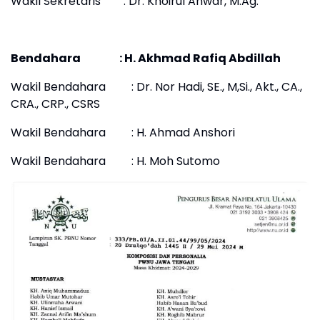
Wakil Sekretaris : Dr. Khoirul Anwar, M.Ag.
Bendahara : H. Akhmad Rafiq Abdillah
Wakil Bendahara : Dr. Nor Hadi, SE., M,Si., Akt., CA.,
CRA., CRP., CSRS
Wakil Bendahara : H. Ahmad Anshori
Wakil Bendahara : H. Moh Sutomo