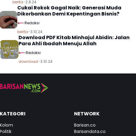
berita
2.8.24
Cukai Rokok Gagal Naik: Generasi Muda
Dikorbankan Demi Kepentingan Bisnis?
Redaksi
berita
3.10.24
Download PDF Kitab Minhajul Abidin: Jalan
Para Ahli Ibadah Menuju Allah
Redaksi
download
3.10.24
KATEGORI
NETWORK
Kolom
Barisan.co
Politik
Barisandata.co