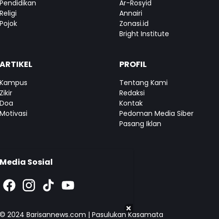
Pendidikan
Ar-Rosyid
Religi
Annairi
Pojok
Zonasi.id
Bright Institute
ARTIKEL
PROFIL
Kampus
Tentang Kami
Zikir
Redaksi
Doa
Kontak
Motivasi
Pedoman Media Siber
Pasang Iklan
Media Sosial
© 2024
Barisannews.com
|
Pasulukan Kasamata