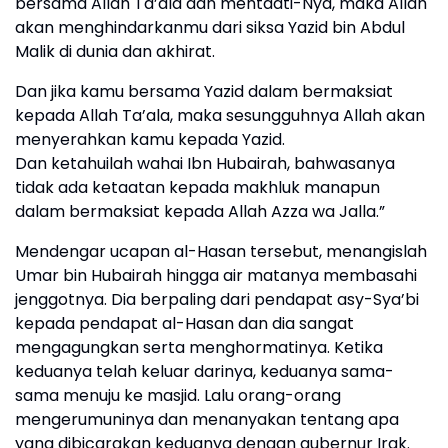
bersama Allah Ta’ala dan mentaati-Nya, maka Allah
akan menghindarkanmu dari siksa Yazid bin Abdul
Malik di dunia dan akhirat.
Dan jika kamu bersama Yazid dalam bermaksiat
kepada Allah Ta’ala, maka sesungguhnya Allah akan
menyerahkan kamu kepada Yazid.
Dan ketahuilah wahai Ibn Hubairah, bahwasanya
tidak ada ketaatan kepada makhluk manapun
dalam bermaksiat kepada Allah Azza wa Jalla.”
Mendengar ucapan al-Hasan tersebut, menangislah
Umar bin Hubairah hingga air matanya membasahi
jenggotnya. Dia berpaling dari pendapat asy-Sya’bi
kepada pendapat al-Hasan dan dia sangat
mengagungkan serta menghormatinya. Ketika
keduanya telah keluar darinya, keduanya sama-
sama menuju ke masjid. Lalu orang-orang
mengerumuninya dan menanyakan tentang apa
yang dibicarakan keduanya dengan gubernur Irak.